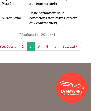
Paradis
aux contractuels)
Poste permanent sous
Murat Laval
conditions statutaires (ouvert
aux contractuels)
Résultats 11 - 20 sur
41
 Précédent
1
2
3
4
5
Suivant »