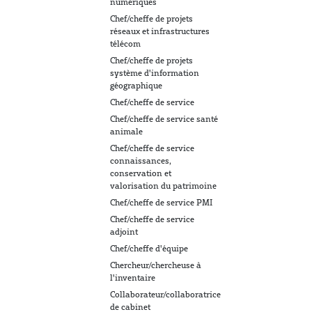
numériques
Chef/cheffe de projets
réseaux et infrastructures
télécom
Chef/cheffe de projets
système d'information
géographique
Chef/cheffe de service
Chef/cheffe de service santé
animale
Chef/cheffe de service
connaissances,
conservation et
valorisation du patrimoine
Chef/cheffe de service PMI
Chef/cheffe de service
adjoint
Chef/cheffe d'équipe
Chercheur/chercheuse à
l'inventaire
Collaborateur/collaboratrice
de cabinet