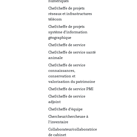
numériques
Chef/cheffe de projets
réseaux et infrastructures
télécom
Chef/cheffe de projets
système d'information
géographique
Chef/cheffe de service
Chef/cheffe de service santé
animale
Chef/cheffe de service
connaissances,
conservation et
valorisation du patrimoine
Chef/cheffe de service PMI
Chef/cheffe de service
adjoint
Chef/cheffe d'équipe
Chercheur/chercheuse à
l'inventaire
Collaborateur/collaboratrice
de cabinet