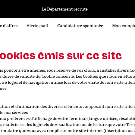
Le Département recrute
e d'offres
Alerte mail
Candidature spontanée
Mon compt
cookies émis sur ce site
us pouvons être amenés, sous réserve de vos choix, à installer divers 
 durée de validité du Cookie concerné. Les Cookies que nous émettons s
re logiciel de navigation utilisé lors de votre visite de notre site inte
ues.
tation et d'utilisation des diverses éléments composant notre site inter
de nos services
aux préférences d'affichage de votre Terminal (langue utilisée, résolutio
 les matériels et les logiciels de visualisation ou de lecture que votre T
rmulaire que vous avez rempli sur notre site internet (inscription ou 