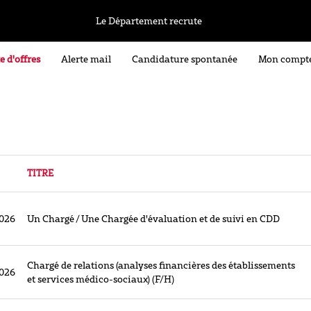
Le Département recrute
e d'offres
Alerte mail
Candidature spontanée
Mon compt
TITRE
026
Un Chargé / Une Chargée d'évaluation et de suivi en CDD
Chargé de relations (analyses financières des établissements
026
et services médico-sociaux) (F/H)