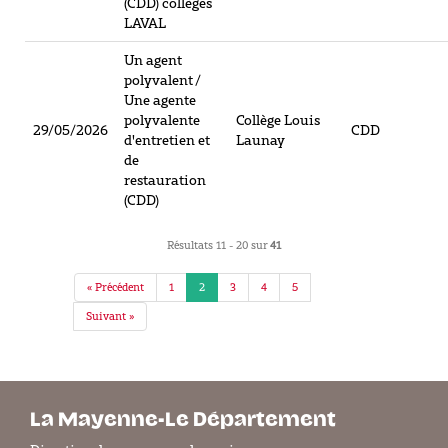
(CDD) collèges
LAVAL
Un agent
polyvalent /
Une agente
polyvalente
Collège Louis
29/05/2026
CDD
d'entretien et
Launay
de
restauration
(CDD)
Résultats 11 - 20 sur
41
« Précédent
1
2
3
4
5
Suivant »
La Mayenne-Le Département