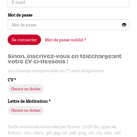
Mot de passe
Se connecter
Mot de passe oublié ?
Sinon, inscrivez-vous en téléchargeant
votre CV ci-dessous :
Les champs marqués avec un (
*
) sont obligatoires
CV
*
Choisir un fichier
Lettre de Motivation
*
Choisir un fichier
Taille maximale autorisée par fichier : 5120 Ko, types de
fichier : .doc, .docx, .gif, .jpg, .txt, .pdf, .png, .rtf, .xls, .xlsx, .odt